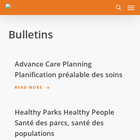
Men
Skip
to
search
main
content
Bulletins
Advance Care Planning
Planification préalable des soins
READ MORE
Healthy Parks Healthy People
Santé des parcs, santé des
populations