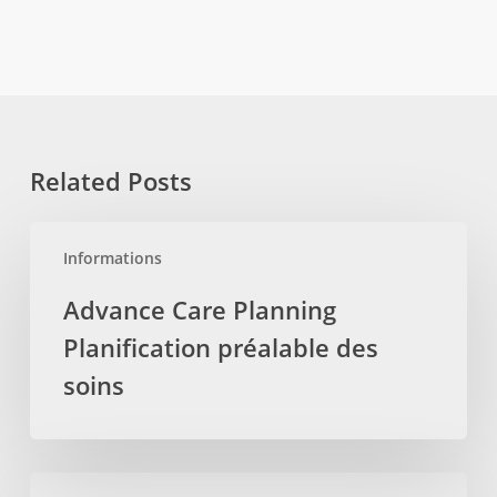
Related Posts
Advance
Informations
Care
Planning
Advance Care Planning
Planification
Planification préalable des
préalable
des
soins
soins
Healthy