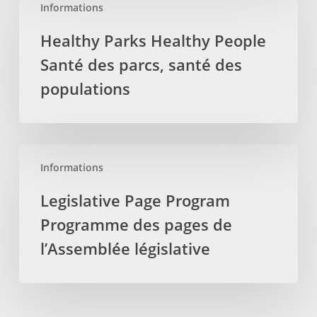
Informations
Parks
Healthy
Healthy Parks Healthy People
People
Santé des parcs, santé des
Santé
des
populations
parcs,
santé
des
Legislative
populations
Informations
Page
Program
Legislative Page Program
Programme
Programme des pages de
des
pages
l’Assemblée législative
de
l’Assemblée
législative