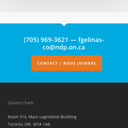
(705) 969-3621 — fgelinas-
co@ndp.on.ca
CONTACT | NOUS JOINDRE
Queen’s Park
Room 316, Main Legislative Building
Toronto, ON M7A 1A8