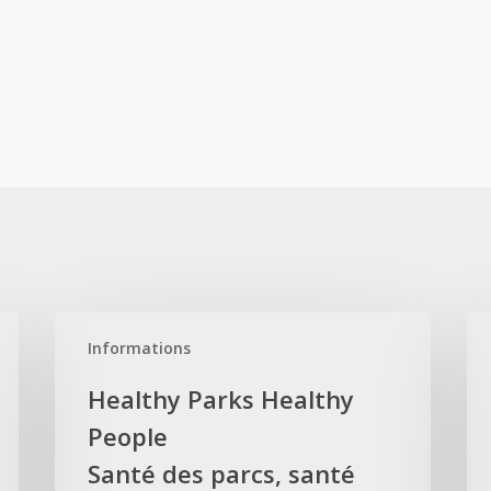
Healthy
Leg
Informations
Parks
Pa
Healthy
Pr
Healthy Parks Healthy
People
Pr
People
Santé
de
des
Santé des parcs, santé
pa