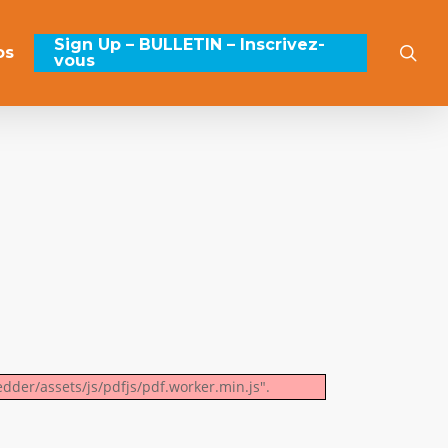
Sign Up – BULLETIN – Inscrivez-
sea
os
vous
edder/assets/js/pdfjs/pdf.worker.min.js".