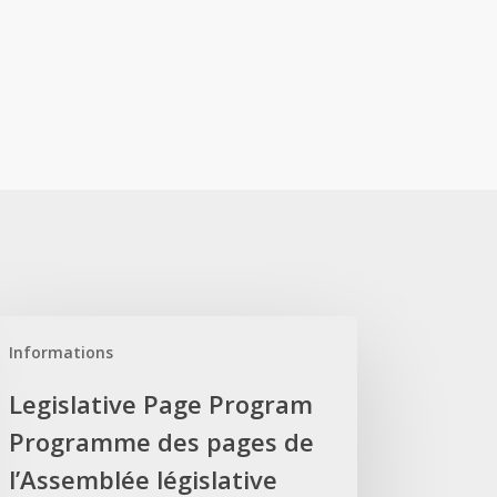
islative
Informations
ge
ogram
Legislative Page Program
ogramme
Programme des pages de
s
ges
l’Assemblée législative