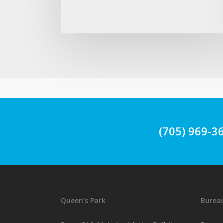
soins
(705) 969-3
Queen’s Park
Bureau