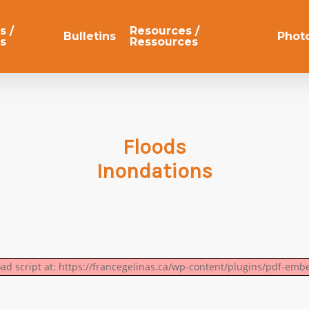
s /
Resources /
Bulletins
Phot
s
Ressources
Floods
Inondations
oad script at: https://francegelinas.ca/wp-content/plugins/pdf-emb