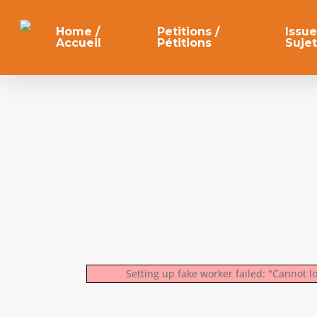
Skip
to
Home /
Petitions /
Issue
Accueil
Pétitions
Sujet
main
content
Setting up fake worker failed: "Cannot l