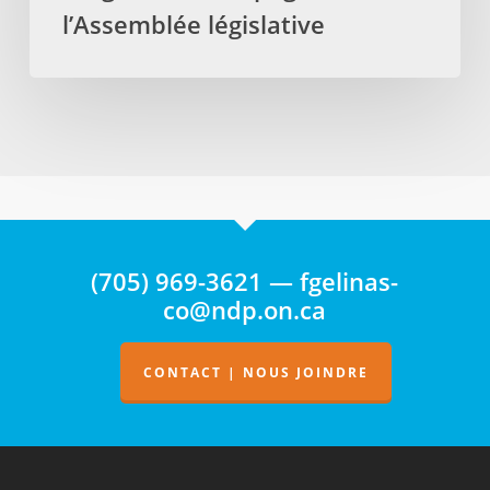
pages
l’Assemblée législative
de
l’Assemblée
législative
(705) 969-3621 — fgelinas-
co@ndp.on.ca
CONTACT | NOUS JOINDRE