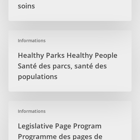
des
soins
soins
Healthy
Informations
Parks
Healthy
Healthy Parks Healthy People
People
Santé des parcs, santé des
Santé
des
populations
parcs,
santé
des
Legislative
populations
Informations
Page
Program
Legislative Page Program
Programme
Programme des pages de
des