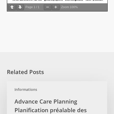
Page
1
/
1
Zoom
100%
Related Posts
Advance
Informations
Care
Planning
Advance Care Planning
Planification
Planification préalable des
préalable