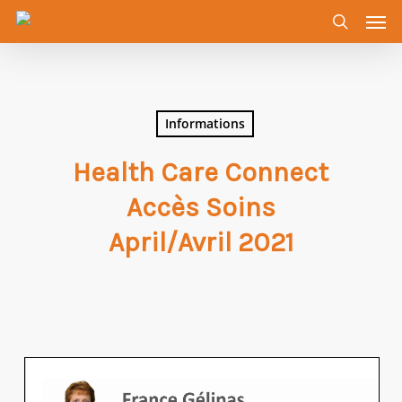
Men
Skip
to
search
main
content
Informations
Health Care Connect
Accès Soins
April/Avril 2021