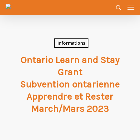
Men
Skip
to
search
main
content
Informations
Ontario Learn and Stay
Grant
Subvention ontarienne
Apprendre et Rester
March/Mars 2023