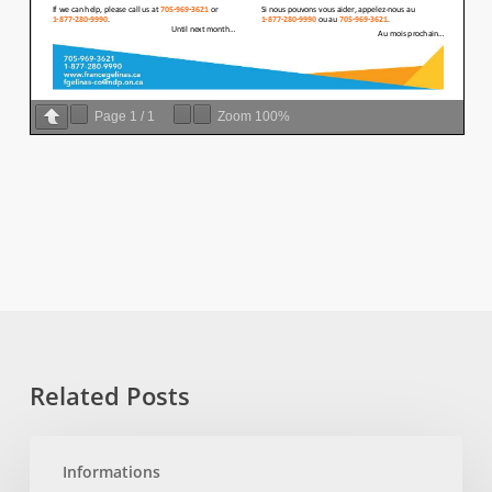
Page
1
/
1
Zoom
100%
Related Posts
Advance
Informations
Care