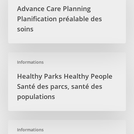
Planning
Advance Care Planning
Planification
Planification préalable des
préalable
des
soins
soins
Healthy
Informations
Parks
Healthy
Healthy Parks Healthy People
People
Santé des parcs, santé des
Santé
des
populations
parcs,
santé
des
Legislative
populations
Informations
Page