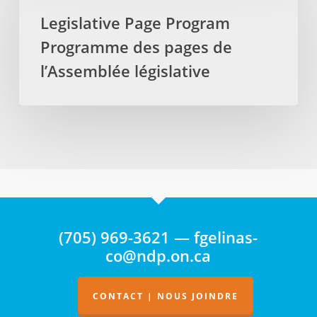
Program
Legislative Page Program
Programme
Programme des pages de
des
pages
l’Assemblée législative
de
l’Assemblée
législative
(705) 969-3621 — fgelinas-
co@ndp.on.ca
CONTACT | NOUS JOINDRE