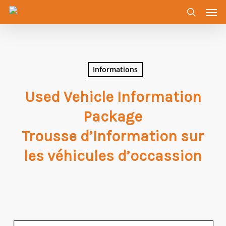
Men
Skip
to
search
main
content
Informations
Used Vehicle Information
Package
Trousse d’Information sur
les véhicules d’occassion