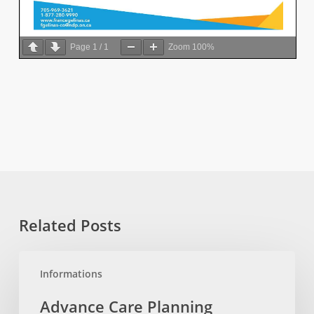
Page
1
/
1
Zoom
100%
Related Posts
Advance
Informations
Care
Planning
Advance Care Planning
Planification