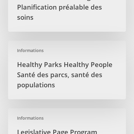
Planification préalable des
préalable
des
soins
soins
Healthy
Informations
Parks
Healthy
Healthy Parks Healthy People
People
Santé des parcs, santé des
Santé
des
populations
parcs,
santé
des
Legislative
populations
Informations
Page
Program
Legislative Page Program