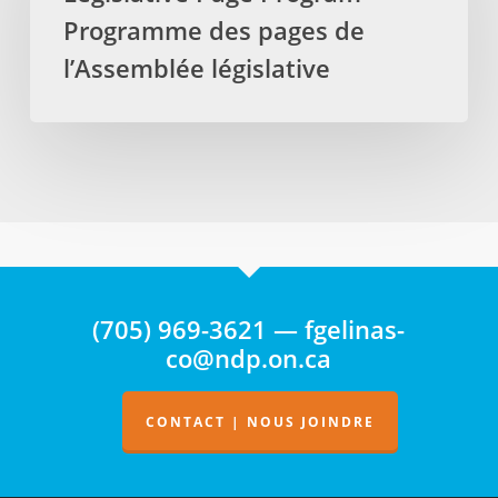
Programme
Programme des pages de
des
pages
l’Assemblée législative
de
l’Assemblée
législative
(705) 969-3621 — fgelinas-
co@ndp.on.ca
CONTACT | NOUS JOINDRE