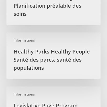
Planification préalable des
préalable
des
soins
soins
Healthy
Informations
Parks
Healthy
Healthy Parks Healthy People
People
Santé des parcs, santé des
Santé
des
populations
parcs,
santé
des
Legislative
populations
Informations
Page
Program
Legislative Page Program