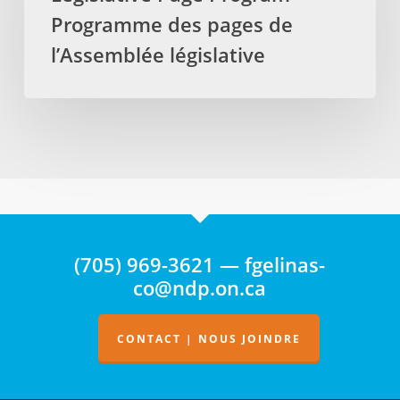
Programme
Programme des pages de
des
pages
l’Assemblée législative
de
l’Assemblée
législative
(705) 969-3621 — fgelinas-
co@ndp.on.ca
CONTACT | NOUS JOINDRE