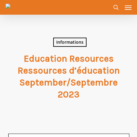
Men
Skip
to
search
main
content
Informations
Education Resources
Ressources d’éducation
September/Septembre
2023