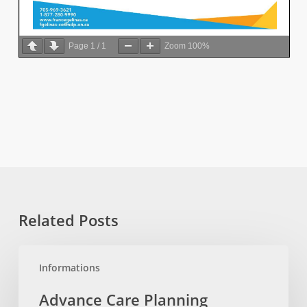
Page
1
/
1
Zoom
100%
Related Posts
Advance
Informations
Care
Planning
Advance Care Planning
Planification