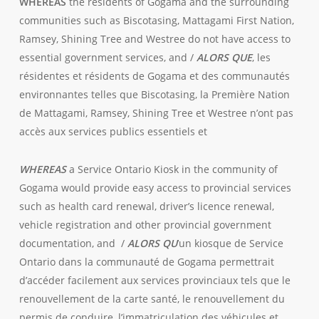
WHEREAS
the residents of Gogama and the surrounding
communities such as Biscotasing, Mattagami First Nation,
Ramsey, Shining Tree and Westree do not have access to
essential government services, and /
ALORS QUE
, les
résidentes et résidents de Gogama et des communautés
environnantes telles que Biscotasing, la Première Nation
de Mattagami, Ramsey, Shining Tree et Westree n’ont pas
accès aux services publics essentiels et
WHEREAS
a Service Ontario Kiosk in the community of
Gogama would provide easy access to provincial services
such as health card renewal, driver’s licence renewal,
vehicle registration and other provincial government
documentation, and /
ALORS QU
’un kiosque de Service
Ontario dans la communauté de Gogama permettrait
d’accéder facilement aux services provinciaux tels que le
renouvellement de la carte santé, le renouvellement du
permis de conduire, l’immatriculation des véhicules et