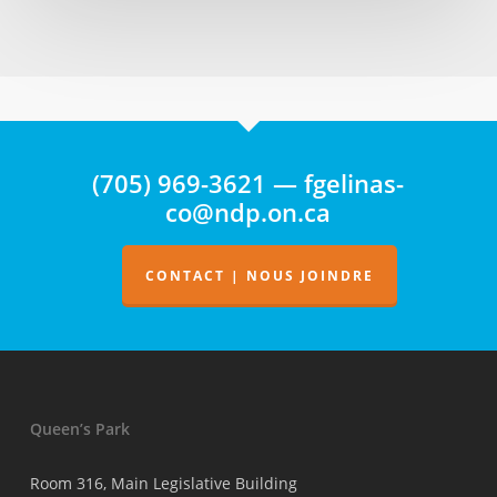
près
de
la
rue
Marina
sécuritaire
(705) 969-3621 — fgelinas-
co@ndp.on.ca
CONTACT | NOUS JOINDRE
Queen’s Park
Room 316, Main Legislative Building