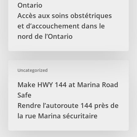
care
Ontario
in
Accès aux soins obstétriques
Northern
et d’accouchement dans le
Ontario
nord de l’Ontario
Accès
aux
soins
obstétriques
Make
et
Uncategorized
HWY
d’accouchement
144
dans
Make HWY 144 at Marina Road
at
le
Safe
Marina
nord
Road
Rendre l’autoroute 144 près de
de
Safe
la rue Marina sécuritaire
l’Ontario
Rendre
l’autoroute
144