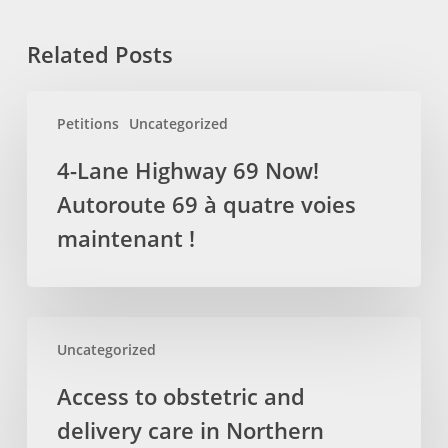
Related Posts
4-
Petitions
Uncategorized
Lane
Highway
4-Lane Highway 69 Now!
69
Autoroute 69 à quatre voies
Now!
Autoroute
maintenant !
69
à
quatre
Access
voies
Uncategorized
to
maintenant
obstetric
!
Access to obstetric and
and
delivery care in Northern
delivery