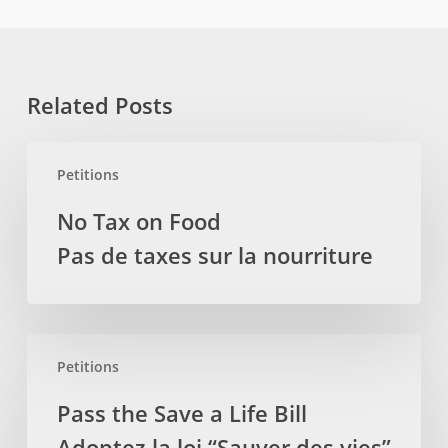
Related Posts
No
Petitions
Tax
on
No Tax on Food
Food
Pas de taxes sur la nourriture
Pas
de
taxes
sur
Pass
la
Petitions
the
nourriture
Save
Pass the Save a Life Bill
a
Adoptez la loi “Sauver des vies”