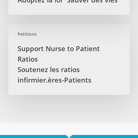
Life
Bill
Adoptez
la
Support
loi
Petitions
Nurse
“Sauver
to
Support Nurse to Patient
des
Patient
vies”
Ratios
Ratios
Soutenez
Soutenez les ratios
les
infirmier.ères-Patients
ratios
infirmier.ères-
Patients