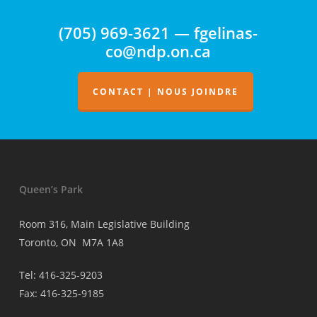
(705) 969-3621 — fgelinas-
co@ndp.on.ca
CONTACT | NOUS JOINDRE
Queen’s Park
Room 316, Main Legislative Building
Toronto, ON M7A 1A8
Tel: 416-325-9203
Fax: 416-325-9185