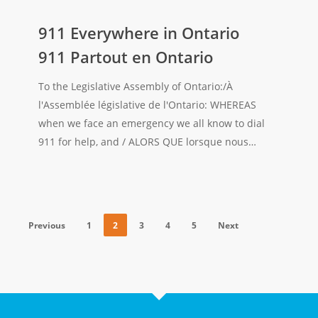
911
Everywhere
911 Everywhere in Ontario
in
911 Partout en Ontario
Ontario
911
To the Legislative Assembly of Ontario:/À
Partout
l'Assemblée législative de l'Ontario: WHEREAS
en
when we face an emergency we all know to dial
Ontario
911 for help, and / ALORS QUE lorsque nous…
Previous
1
2
3
4
5
Next