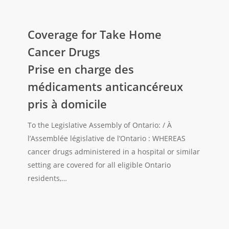
pour
Coverage
frais
for
Coverage for Take Home
de
Take
transport
Cancer Drugs
Home
à
Prise en charge des
Cancer
des
médicaments anticancéreux
Drugs
fins
Prise
médicales
pris à domicile
en
charge
To the Legislative Assembly of Ontario: / À
des
l’Assemblée législative de l’Ontario : WHEREAS
médicaments
cancer drugs administered in a hospital or similar
anticancéreux
setting are covered for all eligible Ontario
pris
residents,…
à
domicile