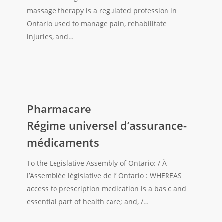
la
massage therapy is a regulated profession in
TVH
Ontario used to manage pain, rehabilitate
des
injuries, and…
services
de
massothérapeutes
Pharmacare
Régime
Pharmacare
universel
Régime universel d’assurance-
d’assurance-
médicaments
médicaments
To the Legislative Assembly of Ontario: / À
l’Assemblée législative de l’ Ontario : WHEREAS
access to prescription medication is a basic and
essential part of health care; and, /…