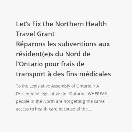
Let’s
Fix
Let’s Fix the Northern Health
the
Travel Grant
Northern
Réparons les subventions aux
Health
résident(e)s du Nord de
Travel
Grant
l’Ontario pour frais de
Réparons
transport à des fins médicales
les
subventions
To the Legislative Assembly of Ontario: / À
aux
l’Assemblée législative de l’Ontario : WHEREAS
résident(e)s
people in the North are not getting the same
du
access to health care because of the…
Nord
de
l’Ontario