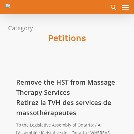
Men
Skip
to
search
main
content
Category
Petitions
Remove
the
Remove the HST from Massage
HST
Therapy Services
from
Retirez la TVH des services de
Massage
massothérapeutes
Therapy
Services
To the Legislative Assembly of Ontario: / À
Retirez
l’Assemblée législative de l’ Ontario : WHEREAS