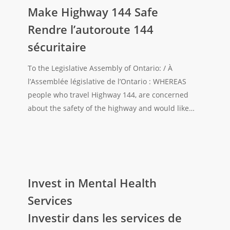
Highway
Make Highway 144 Safe
144
Rendre l’autoroute 144
Safe
sécuritaire
Rendre
l’autoroute
To the Legislative Assembly of Ontario: / À
144
l’Assemblée législative de l’Ontario : WHEREAS
sécuritaire
people who travel Highway 144, are concerned
about the safety of the highway and would like…
Invest
in
Invest in Mental Health
Mental
Services
Health
Investir dans les services de
Services