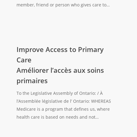
aidants
member, friend or person who gives care to…
naturels
Improve
Access
Improve Access to Primary
to
Care
Primary
Améliorer l’accès aux soins
Care
primaires
Améliorer
l’accès
To the Legislative Assembly of Ontario: / À
aux
l’Assemblée législative de l’ Ontario: WHEREAS
soins
Medicare is a program that defines us, where
primaires
health care is based on needs and not…