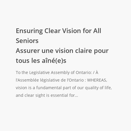
Ensuring
Clear
Ensuring Clear Vision for All
Vision
Seniors
for
Assurer une vision claire pour
All
tous les aîné(e)s
Seniors
Assurer
To the Legislative Assembly of Ontario: / À
une
l’Assemblée législative de l’Ontario : WHEREAS,
vision
vision is a fundamental part of our quality of life,
claire
and clear sight is essential for…
pour
tous
les
aîné(e)s
Make