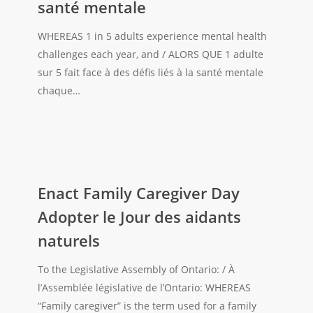
santé mentale
Investir
dans
WHEREAS 1 in 5 adults experience mental health
les
challenges each year, and / ALORS QUE 1 adulte
services
sur 5 fait face à des défis liés à la santé mentale
de
chaque…
santé
mentale
Enact
Family
Enact Family Caregiver Day
Caregiver
Adopter le Jour des aidants
Day
naturels
Adopter
le
To the Legislative Assembly of Ontario: / À
Jour
l’Assemblée législative de l’Ontario: WHEREAS
des
“Family caregiver” is the term used for a family