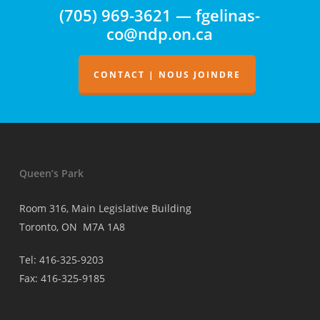
(705) 969-3621 — fgelinas-
co@ndp.on.ca
CONTACT | NOUS JOINDRE
Queen’s Park
Room 316, Main Legislative Building
Toronto, ON M7A 1A8
Tel: 416-325-9203
Fax: 416-325-9185