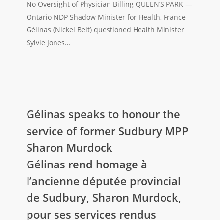
rapport
No Oversight of Physician Billing QUEEN’S PARK —
du
Ontario NDP Shadow Minister for Health, France
vérificateur
Gélinas (Nickel Belt) questioned Health Minister
ne
Sylvie Jones…
fait
état
d’aucune
surveillance
Gélinas
de
speaks
Gélinas speaks to honour the
la
to
service of former Sudbury MPP
facturation
honour
des
Sharon Murdock
the
médecins
Gélinas rend homage à
service
of
l’ancienne députée provincial
former
de Sudbury, Sharon Murdock,
Sudbury
pour ses services rendus
MPP