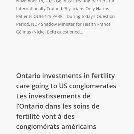
November 18, 2025 Gélinas: Creating Barriers for
?
des
Internationally Trained Physicians Only Harms
obstacles
Patients QUEEN'S PARK - During today’s Question
pour
Period, NDP Shadow Minister for Health France
les
Gélinas (Nickel Belt) questioned…
médecins
formés
à
l’étranger
Ontario
ne
investments
Ontario investments in fertility
fait
in
que
care going to US conglomerates
fertility
nuire
Les investissements de
care
aux
l’Ontario dans les soins de
going
patients
to
fertilité vont à des
US
conglomérats américains
conglomerates