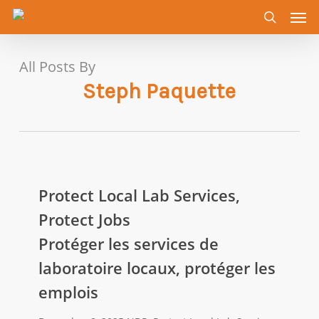
Men
Skip
to
search
main
content
All Posts By
Steph Paquette
Protect
Local
Protect Local Lab Services,
Lab
Protect Jobs
Services,
Protéger les services de
Protect
laboratoire locaux, protéger les
Jobs
Protéger
emplois
les