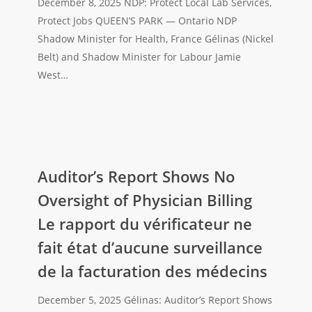
services
December 8, 2025 NDP: Protect Local Lab Services,
de
Protect Jobs QUEEN’S PARK — Ontario NDP
laboratoire
Shadow Minister for Health, France Gélinas (Nickel
locaux,
Belt) and Shadow Minister for Labour Jamie
protéger
West…
les
emplois
Auditor’s
Report
Auditor’s Report Shows No
Shows
Oversight of Physician Billing
No
Le rapport du vérificateur ne
Oversight
fait état d’aucune surveillance
of
Physician
de la facturation des médecins
Billing
Le
December 5, 2025 Gélinas: Auditor’s Report Shows