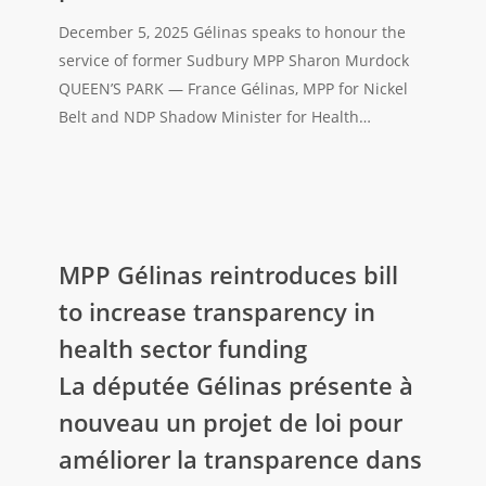
Sharon
December 5, 2025 Gélinas speaks to honour the
Murdock
service of former Sudbury MPP Sharon Murdock
Gélinas
QUEEN’S PARK — France Gélinas, MPP for Nickel
rend
Belt and NDP Shadow Minister for Health…
homage
à
l’ancienne
députée
provincial
MPP
de
Gélinas
MPP Gélinas reintroduces bill
Sudbury,
reintroduces
to increase transparency in
Sharon
bill
health sector funding
Murdock,
to
pour
La députée Gélinas présente à
increase
ses
transparency
nouveau un projet de loi pour
services
in
améliorer la transparence dans
rendus
health