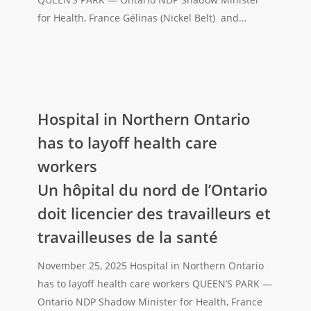
mises
for Health, France Gélinas (Nickel Belt) and…
à
pied
à
l’hôpital
de
Hospital
North
in
Hospital in Northern Ontario
Bay
Northern
has to layoff health care
:
Ontario
workers
une
has
catastrophe
Un hôpital du nord de l’Ontario
to
pour
layoff
doit licencier des travailleurs et
l’emploi
health
travailleuses de la santé
sans
care
soulagement
workers
November 25, 2025 Hospital in Northern Ontario
pour
Un
has to layoff health care workers QUEEN’S PARK —
les
hôpital
Ontario NDP Shadow Minister for Health, France