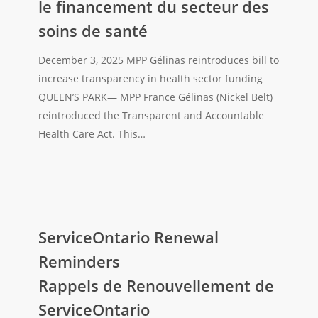
le financement du secteur des
sector
funding
soins de santé
La
députée
December 3, 2025 MPP Gélinas reintroduces bill to
Gélinas
increase transparency in health sector funding
présente
QUEEN’S PARK— MPP France Gélinas (Nickel Belt)
à
reintroduced the Transparent and Accountable
nouveau
Health Care Act. This…
un
projet
de
loi
ServiceOntario
pour
Renewal
ServiceOntario Renewal
améliorer
Reminders
Reminders
la
Rappels
transparence
Rappels de Renouvellement de
de
dans
ServiceOntario
Renouvellement