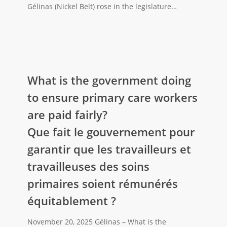
patients
du
Gélinas (Nickel Belt) rose in the legislature…
nord
de
l’Ontario
doit
What
licencier
is
What is the government doing
des
the
travailleurs
to ensure primary care workers
government
et
are paid fairly?
doing
travailleuses
Que fait le gouvernement pour
to
de
ensure
la
garantir que les travailleurs et
primary
santé
travailleuses des soins
care
primaires soient rémunérés
workers
are
équitablement ?
paid
fairly?
November 20, 2025 Gélinas – What is the