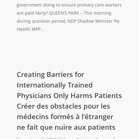
Que
government doing to ensure primary care workers
fait
are paid fairly? QUEEN’S PARK – This morning
le
during question period, NDP Shadow Minister for
gouvernement
Health MPP…
pour
garantir
que
les
Creating
travailleurs
Barriers
Creating Barriers for
et
for
Internationally Trained
travailleuses
Internationally
des
Physicians Only Harms Patients
Trained
soins
Créer des obstacles pour les
Physicians
primaires
Only
médecins formés à l’étranger
soient
Harms
ne fait que nuire aux patients
rémunérés
Patients
équitablement
Créer