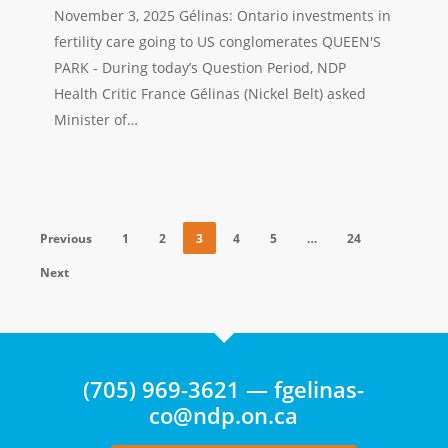
Les
November 3, 2025 Gélinas: Ontario investments in
investissements
fertility care going to US conglomerates QUEEN'S
de
PARK - During today’s Question Period, NDP
l’Ontario
Health Critic France Gélinas (Nickel Belt) asked
dans
Minister of…
les
soins
de
fertilité
vont
Previous
1
2
3
4
5
…
24
à
Next
des
conglomérats
américains
(705) 969-3621 — fgelinas-
co@ndp.on.ca