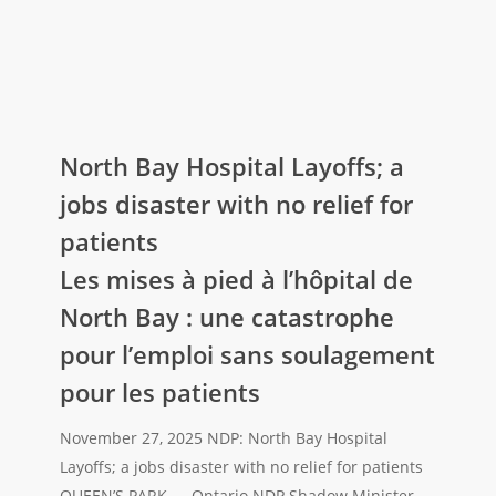
le
de
financement
ServiceOntario
du
secteur
des
North
soins
Bay
North Bay Hospital Layoffs; a
de
Hospital
jobs disaster with no relief for
santé
Layoffs;
patients
a
Les mises à pied à l’hôpital de
jobs
disaster
North Bay : une catastrophe
with
pour l’emploi sans soulagement
no
pour les patients
relief
for
November 27, 2025 NDP: North Bay Hospital
patients
Layoffs; a jobs disaster with no relief for patients
Les
QUEEN’S PARK — Ontario NDP Shadow Minister