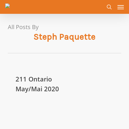
Men
Skip
to
search
main
content
All Posts By
Steph Paquette
211
Ontario
211 Ontario
May/Mai
May/Mai 2020
2020
COVID-