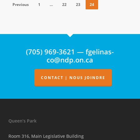
Previous
1
…
22
23
24
(705) 969-3621 — fgelinas-
co@ndp.on.ca
CONTACT | NOUS JOINDRE
Queen’s Park
Room 316, Main Legislative Building