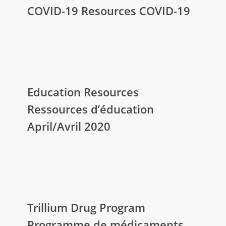
19
COVID-19 Resources COVID-19
Resources
COVID-
19
Education
Resources
Education Resources
Ressources
Ressources d’éducation
d’éducation
April/Avril 2020
April/Avril
2020
Trillium
Drug
Trillium Drug Program
Program
Programme de médicaments