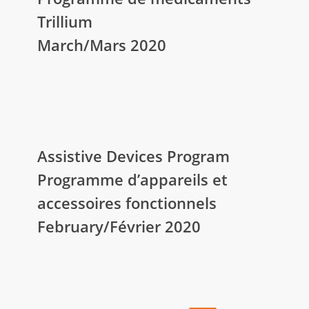
Programme
Trillium
de
March/Mars 2020
médicaments
Trillium
March/Mars
2020
Assistive
Devices
Assistive Devices Program
Program
Programme d’appareils et
Programme
accessoires fonctionnels
d’appareils
February/Février 2020
et
accessoires
fonctionnels
February/Février
2020