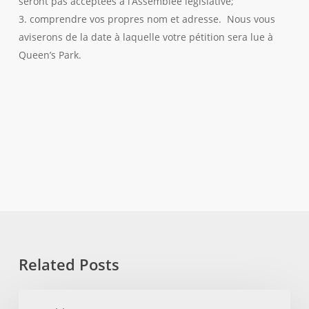
seront pas acceptées à l’Assemblée legislative;
3. comprendre vos propres nom et adresse. Nous vous
aviserons de la date à laquelle votre pétition sera lue à
Queen’s Park.
Related Posts
No