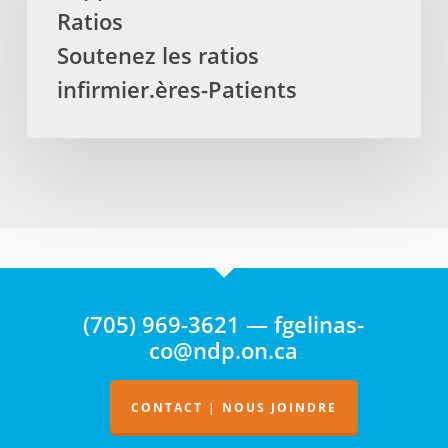
vies”
Ratios
Ratios
Soutenez
Soutenez les ratios
les
infirmier.ères-Patients
ratios
infirmier.ères-
Patients
(705) 969-3621 — fgelinas-
co@ndp.on.ca
CONTACT | NOUS JOINDRE