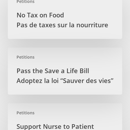
Petitions
Tax
on
No Tax on Food
Food
Pas de taxes sur la nourriture
Pas
de
taxes
sur
Pass
la
Petitions
the
nourriture
Save
Pass the Save a Life Bill
a
Adoptez la loi “Sauver des vies”
Life
Bill
Adoptez
la
Support
loi
Petitions
Nurse
“Sauver
to
Support Nurse to Patient
des
Patient